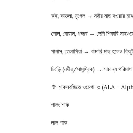
রুই, কাতলা, মৃগেল → নদীর মাছ হওয়ায় মাঝ
শোল, বোয়াল, গজার → দেশি শিকারি মাছগু
পাঙ্গাস, তেলাপিয়া → খামারি মাছ হলেও কিছু
চিংড়ি (নদীর/সামুদ্রিক) → সামান্য পরিমা
🥦 শাকসবজিতে ওমেগা-৩ (ALA – Al
পালং শাক
লাল শাক