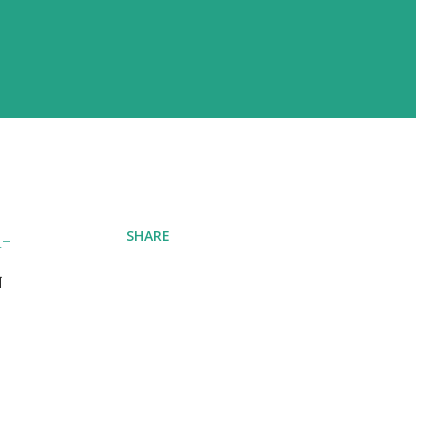
SHARE
a-
ে