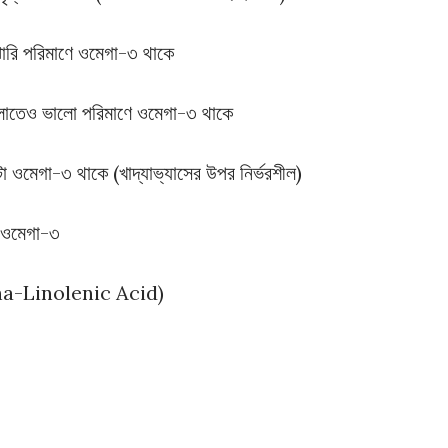
ারি পরিমাণে ওমেগা-৩ থাকে
লোতেও ভালো পরিমাণে ওমেগা-৩ থাকে
টা ওমেগা-৩ থাকে (খাদ্যাভ্যাসের উপর নির্ভরশীল)
ণ ওমেগা-৩
pha-Linolenic Acid)