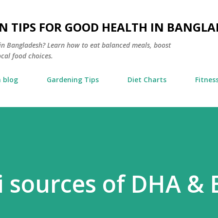
Skip to main content
N TIPS FOR GOOD HEALTH IN BANGLA
s in Bangladesh? Learn how to eat balanced meals, boost
ocal food choices.
 blog
Gardening Tips
Diet Charts
Fitnes
 sources of DHA & 