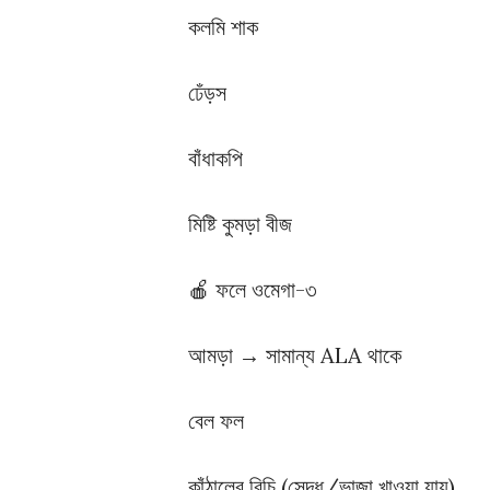
কলমি শাক
ঢেঁড়স
বাঁধাকপি
মিষ্টি কুমড়া বীজ
🍎 ফলে ওমেগা-৩
আমড়া → সামান্য ALA থাকে
বেল ফল
কাঁঠালের বিচি (সেদ্ধ/ভাজা খাওয়া যায়)